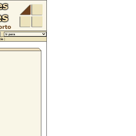
cio
|