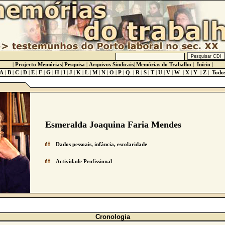
|
Projecto Memórias
|
Pesquisa
|
Arquivos Sindicais
|
Memórias do Trabalho
|
Início
|
A
|
B
|
C
|
D
|
E
|
F
|
G
|
H
|
I
|
J
|
K
|
L
|
M
|
N
|
O
|
P
|
Q
|
R
|
S
|
T
|
U
|
V
|
W
|
X
|
Y
|
Z
|
Todo
Esmeralda Joaquina Faria Mendes
Dados pessoais, infância, escolaridade
Actividade Profissional
Cronologia