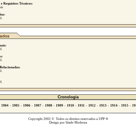
 e Requisitos Técnicos:
mm
isa:
l.
nais:
l.
s:
l.
Relacionadas:
l.
l.
Cronologia
Copyright 2002 © Todos os direitos reservados a UPP ®
Design por Idade Moderna