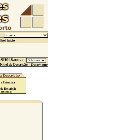
lho
|
Início
SR028
-
-
00072
Nível de Descrição -
Documento
 e Estrutura
 da Descrição
 (extenso)