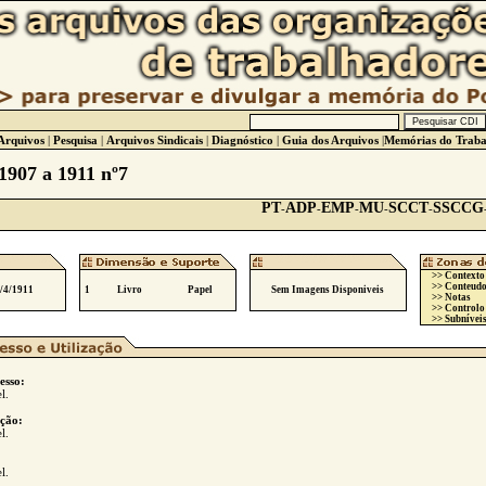
Arquivos
|
Pesquisa
|
Arquivos Sindicais
|
Diagnóstico
|
Guia dos Arquivos
|
Memórias do Traba
1907 a 1911 nº7
PT
ADP
EMP
MU
SCCT
SSCCG
-
-
-
-
-
>> Contexto
>> Conteudo
9/4/1911
1
Livro
Papel
Sem Imagens Disponiveis
>> Notas
>> Controlo
>> Subníveis
esso:
l.
ção:
l.
l.