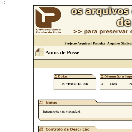
<
Projecto Arquivos
|
Pesquisa
|
Arquivos Sindicai
Autos de Posse
19/7/1940 a 11/5/1984
3
Livro
Pa
Informação não disponível.