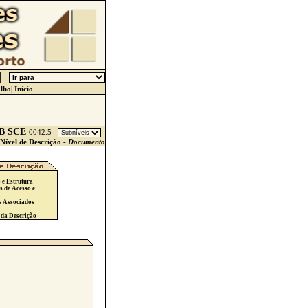
lho
|
Início
B
SCE
-
-
0042.5
Nível de Descrição -
Documento
 e Estrutura
s de Acesso e
s Associados
 da Descrição