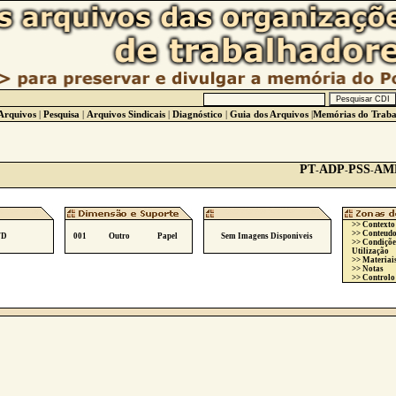
Arquivos
|
Pesquisa
|
Arquivos Sindicais
|
Diagnóstico
|
Guia dos Arquivos
|
Memórias do Traba
PT
ADP
PSS
AM
-
-
-
>> Contexto
>> Conteudo
/D
001
Outro
Papel
Sem Imagens Disponiveis
>> Condiçõe
Utilização
>> Materiai
>> Notas
>> Controlo