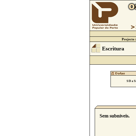
Projecto 
Escritura
S/D a S
Sem subníveis.