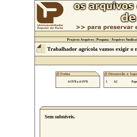
Projecto Arquivos
|
Pesquisa
|
Arquivos Sindicai
Trabalhador agrícola vamos exigir o 
4/1978 a 4/1978
1
A2
Pape
Sem subníveis.