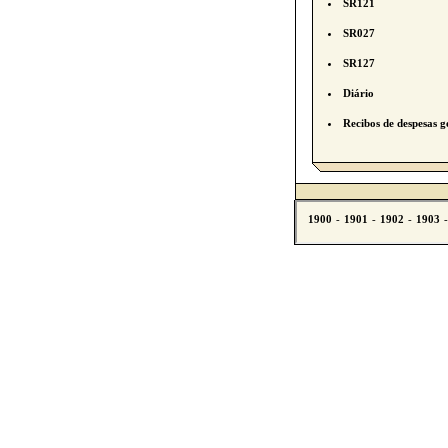
SR121
SR027
SR127
Diário
Recibos de despesas g