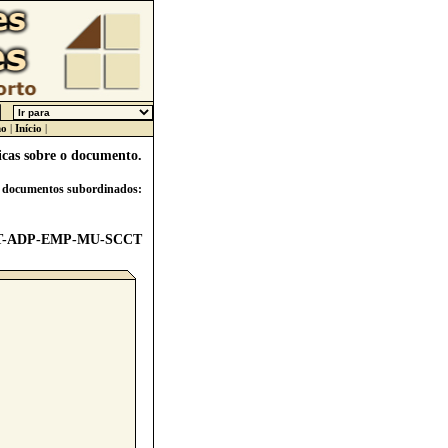
ho
|
Início
|
icas sobre o documento.
s documentos subordinados:
T
-
ADP
-
EMP
-
MU
-
SCCT