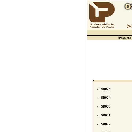
|
Projecto
SR028
SR024
SR023
SR021
SR022