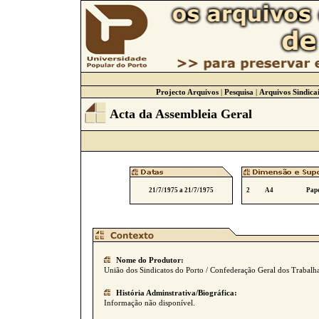
Projecto Arquivos
|
Pesquisa
|
Arquivos Sindicai
Acta da Assembleia Geral
21/7/1975 a 21/7/1975
2
A4
Pape
Nome do Produtor:
União dos Sindicatos do Porto / Confederação Geral dos Trabalha
História Adminstrativa/Biográfica:
Informação não disponível.