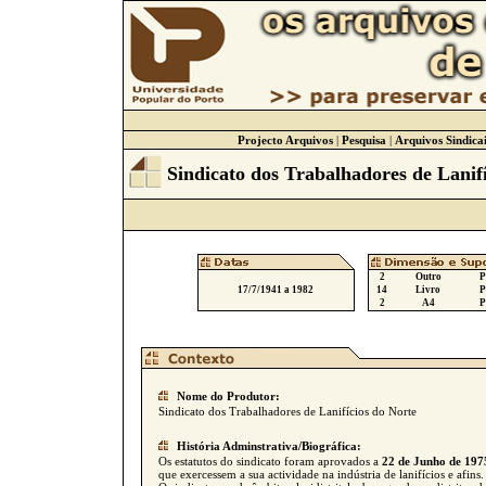
Projecto Arquivos
|
Pesquisa
|
Arquivos Sindicai
Sindicato dos Trabalhadores de Lanif
2
Outro
P
17/7/1941 a 1982
14
Livro
P
2
A4
P
Nome do Produtor:
Sindicato dos Trabalhadores de Lanifícios do Norte
História Adminstrativa/Biográfica:
Os estatutos do sindicato foram aprovados a
22 de Junho de 197
que exercessem a sua actividade na indústria de lanifícios e afins.