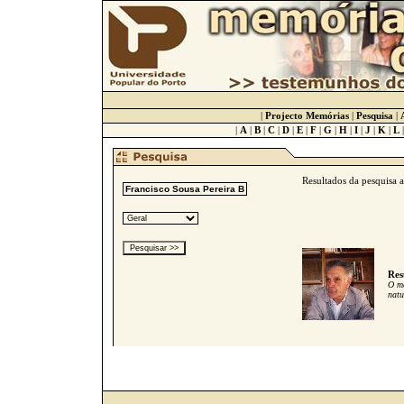
|
Projecto Memórias
|
Pesquisa
|
|
A
|
B
|
C
|
D
|
E
|
F
|
G
|
H
|
I
|
J
|
K
|
L
Resultados da pesquisa 
Res
O me
natu