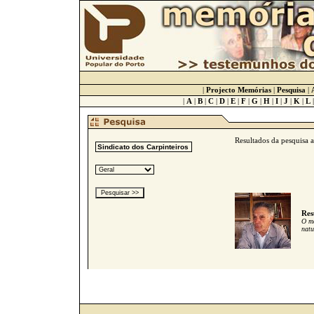
|
Projecto Memórias
|
Pesquisa
|
|
A
|
B
|
C
|
D
|
E
|
F
|
G
|
H
|
I
|
J
|
K
|
L
Resultados da pesquisa 
Res
O me
natu