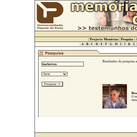
|
Projecto Memórias
|
Pesquisa
|
|
A
|
B
|
C
|
D
|
E
|
F
|
G
|
H
|
I
|
J
|
K
|
L
Resultados da pesquisa 
Res
O me
natu