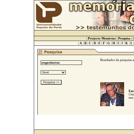
|
Projecto Memórias
|
Pesquisa
|
|
A
|
B
|
C
|
D
|
E
|
F
|
G
|
H
|
I
|
J
|
K
|
L
Resultados da pesquisa 
Ent
Cham
meu 