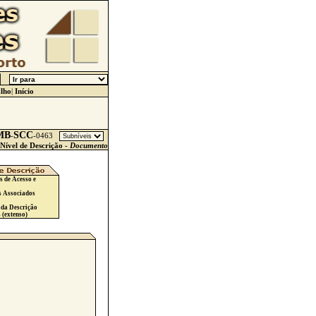
lho
|
Início
MB
SCC
-
-
0463
Nível de Descrição -
Documento
s de Acesso e
s Associados
 da Descrição
 (extenso)