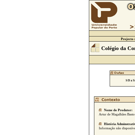
Projecto 
Colégio da C
S/D a S
Nome do Produtor:
Artur de Magalhães Basto
História Adminstrati
Informação não disponíve