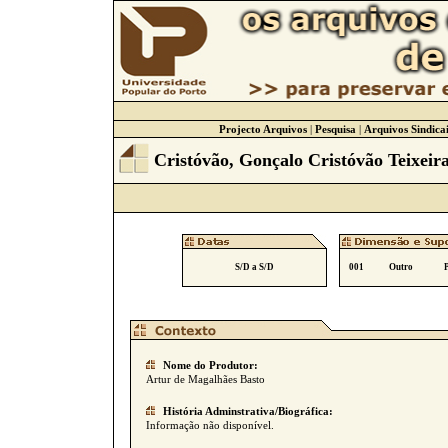
Projecto Arquivos
|
Pesquisa
|
Arquivos Sindicai
Cristóvão, Gonçalo Cristóvão Teixeir
S/D a S/D
001
Outro
Nome do Produtor:
Artur de Magalhães Basto
História Adminstrativa/Biográfica:
Informação não disponível.