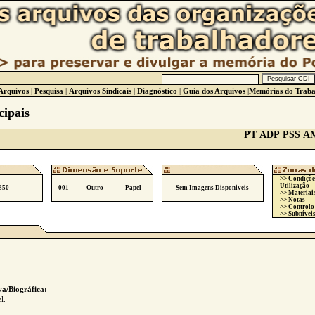
Arquivos
|
Pesquisa
|
Arquivos Sindicais
|
Diagnóstico
|
Guia dos Arquivos
|
Memórias do Traba
ipais
PT
ADP
PSS
A
-
-
-
>> Condiçõe
Utilização
850
001
Outro
Papel
Sem Imagens Disponiveis
>> Materiai
>> Notas
>> Controlo
>> Subníveis
va/Biográfica:
l.