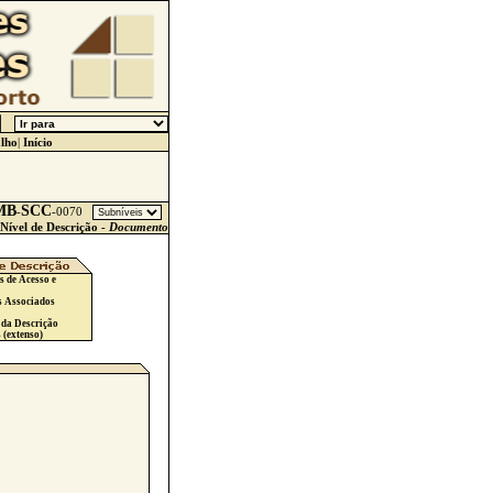
lho
|
Início
MB
SCC
-
-
0070
Nível de Descrição -
Documento
s de Acesso e
s Associados
 da Descrição
 (extenso)