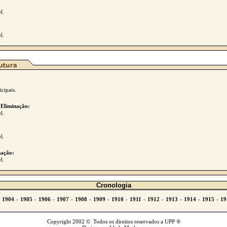
l.
l.
cipais.
 Eliminação:
l.
l.
ação:
l.
Cronologia
Copyright 2002 © Todos os direitos reservados a UPP ®