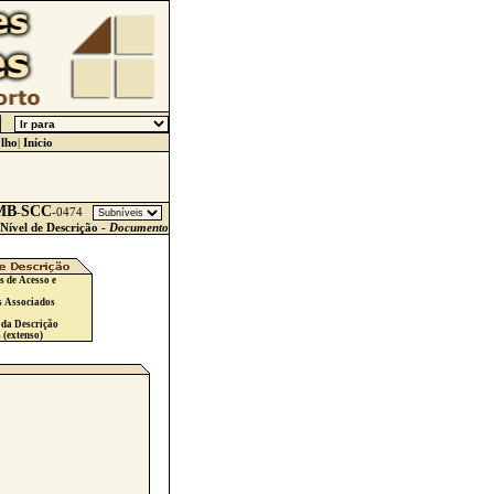
lho
|
Início
MB
SCC
-
-
0474
Nível de Descrição -
Documento
s de Acesso e
s Associados
 da Descrição
 (extenso)