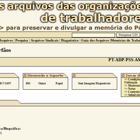
Arquivos
|
Pesquisa
|
Arquivos Sindicais
|
Diagnóstico
|
Guia dos Arquivos
|
Memórias do Traba
rfãos
PT
ADP
PSS
A
-
-
-
>> Condiçõe
Utilização
10/7/1697
001
Outro
Papel
Sem Imagens Disponiveis
>> Materiai
>> Notas
>> Controlo
>> Subníveis
va/Biográfica:
l.