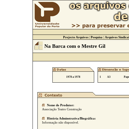
Projecto Arquivos
|
Pesquisa
|
Arquivos Sindicai
Na Barca com o Mestre Gil
1978 a 1978
1
A3
Pape
Nome do Produtor:
Associação Teatro Construção
História Adminstrativa/Biográfica:
Informação não disponível.