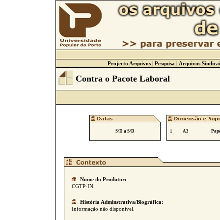
Projecto Arquivos
|
Pesquisa
|
Arquivos Sindicai
Contra o Pacote Laboral
S/D a S/D
1
A3
Pape
Nome do Produtor:
CGTP-IN
História Adminstrativa/Biográfica:
Informação não disponível.