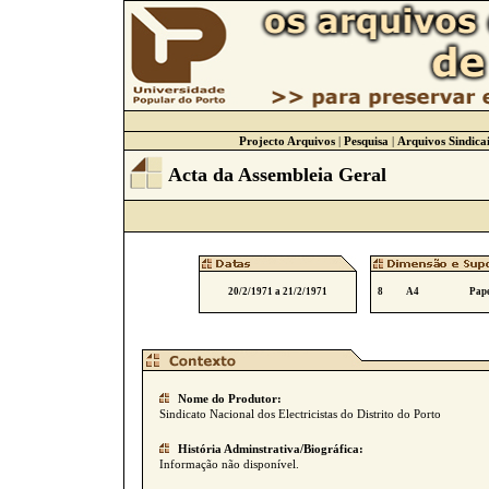
Projecto Arquivos
|
Pesquisa
|
Arquivos Sindicai
Acta da Assembleia Geral
20/2/1971 a 21/2/1971
8
A4
Pape
Nome do Produtor:
Sindicato Nacional dos Electricistas do Distrito do Porto
História Adminstrativa/Biográfica:
Informação não disponível.