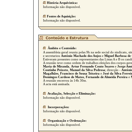
História Arquívistica:
Informação não disponível.
Fontes de Aquisição:
Informação não disponível.
Âmbito e Conteúdo:
A assembleia geral reuniu pelas 9h na sede social do sindicato, s
e secretariou
António Machado dos Anjos
e
Miguel Barbosa de
Estiveram presentes como representantes das Listas A e B os cand
A reunião teve como ordem de trabalhos eleições dos corpos gere
Maria de Miranda
,
Artur Fernando Couto Soares
e
Jorge Amé
Coutinho Peixoto
,
Manuel da Silva Pedrosa
; direcção -
Antóni
Magalhães
,
Francisco de Sousa Teixeira
e
José da Silva Ferrei
Domingos Cardoso de Matos
,
Fernando de Almeida Pereira
e
A reunião encerrou às 14h 30m.
A acta está assinada.
Avaliação, Selecção e Eliminação:
Informação não disponível.
Incorporações:
Informação não disponível.
Organização e Ordenação:
Informação não disponível.