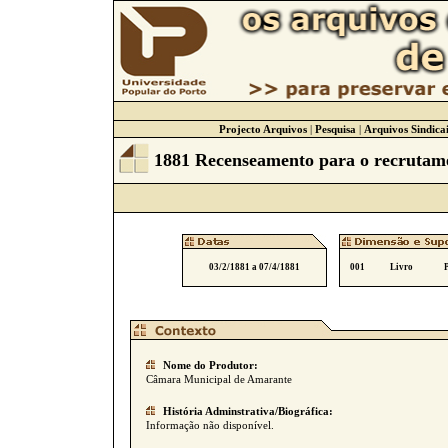
Projecto Arquivos
|
Pesquisa
|
Arquivos Sindicai
1881 Recenseamento para o recrutame
03/2/1881 a 07/4/1881
001
Livro
Nome do Produtor:
Câmara Municipal de Amarante
História Adminstrativa/Biográfica:
Informação não disponível.