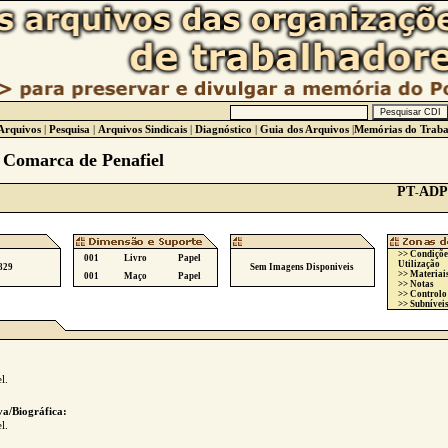
Arquivos
|
Pesquisa
|
Arquivos Sindicais
|
Diagnóstico
|
Guia dos Arquivos
|
Memórias do Traba
 Comarca de Penafiel
PT
ADP
-
>> Condiçõe
001
Livro
Papel
Utilização
829
Sem Imagens Disponiveis
>> Materiai
001
Maço
Papel
>> Notas
>> Controlo
>> Subníveis
l.
va/Biográfica:
l.