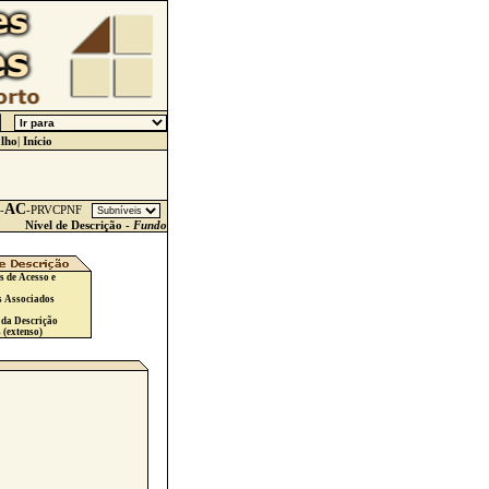
lho
|
Início
AC
-
-
PRVCPNF
Nível de Descrição -
Fundo
s de Acesso e
s Associados
 da Descrição
 (extenso)