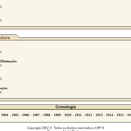
l.
l.
l.
 Eliminação:
l.
l.
ação:
l.
Cronologia
Copyright 2002 © Todos os direitos reservados a UPP ®