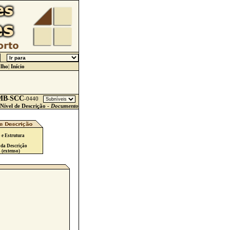
lho
|
Início
MB
SCC
-
-
0440
Nível de Descrição -
Documento
 e Estrutura
 da Descrição
 (extenso)