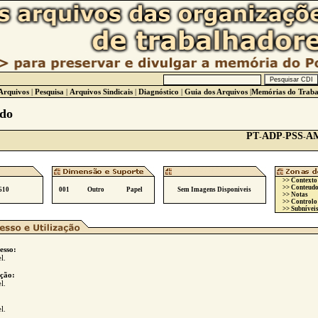
Arquivos
|
Pesquisa
|
Arquivos Sindicais
|
Diagnóstico
|
Guia dos Arquivos
|
Memórias do Traba
ado
PT
ADP
PSS
A
-
-
-
>> Contexto
>> Conteudo
610
001
Outro
Papel
Sem Imagens Disponiveis
>> Notas
>> Controlo
>> Subníveis
esso:
l.
ção:
l.
l.