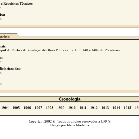
 e Requisitos Técnicos:
l.
isa:
l.
nais:
ipal do Porto
- Arrematação de Obras Públicas , lv. 1, fl. 140 e 140v do 2º caderno.
s:
l.
Relacionadas:
l.
l.
Cronologia
Copyright 2002 © Todos os direitos reservados a UPP ®
Design por Idade Moderna