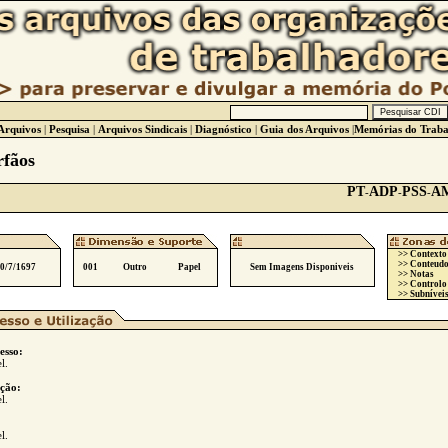
Arquivos
|
Pesquisa
|
Arquivos Sindicais
|
Diagnóstico
|
Guia dos Arquivos
|
Memórias do Traba
rfãos
PT
ADP
PSS
A
-
-
-
>> Contexto
>> Conteudo
10/7/1697
001
Outro
Papel
Sem Imagens Disponiveis
>> Notas
>> Controlo
>> Subníveis
esso:
l.
ção:
l.
l.