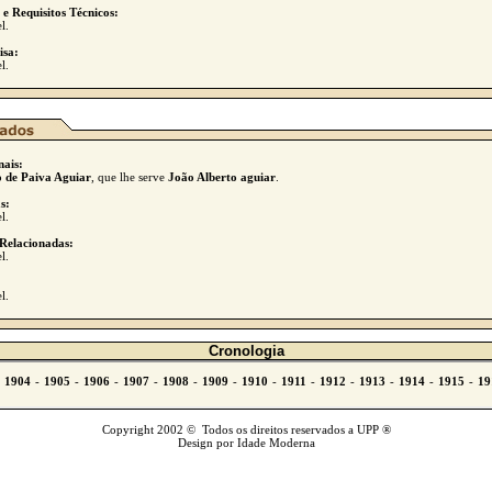
 e Requisitos Técnicos:
l.
isa:
l.
nais:
 de Paiva Aguiar
, que lhe serve
João Alberto aguiar
.
s:
l.
Relacionadas:
l.
l.
Cronologia
Copyright 2002 © Todos os direitos reservados a UPP ®
Design por Idade Moderna