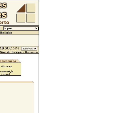
lho
|
Início
MB
SCC
-
-
0474
Nível de Descrição -
Documento
 e Estrutura
 da Descrição
 (extenso)