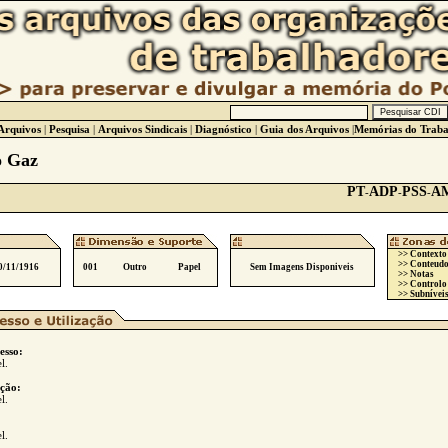
Arquivos
|
Pesquisa
|
Arquivos Sindicais
|
Diagnóstico
|
Guia dos Arquivos
|
Memórias do Traba
 Gaz
PT
ADP
PSS
A
-
-
-
>> Contexto
>> Conteudo
0/11/1916
001
Outro
Papel
Sem Imagens Disponiveis
>> Notas
>> Controlo
>> Subníveis
esso:
l.
ção:
l.
l.