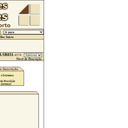
lho
|
Início
B
SR031
-
-
4174
Nível de Descrição -
 e Estrutura
 da Descrição
 (extenso)