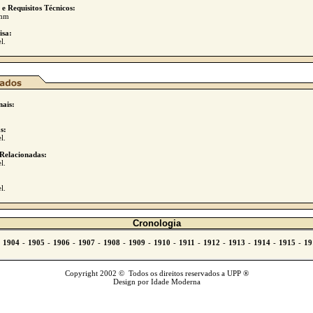
 e Requisitos Técnicos:
 mm
isa:
l.
nais:
s:
l.
Relacionadas:
l.
l.
Cronologia
Copyright 2002 © Todos os direitos reservados a UPP ®
Design por Idade Moderna