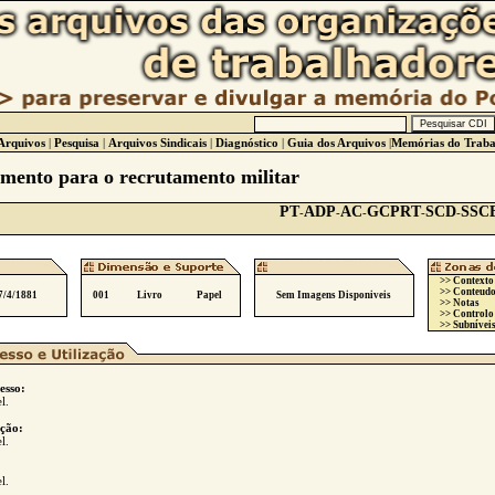
Arquivos
|
Pesquisa
|
Arquivos Sindicais
|
Diagnóstico
|
Guia dos Arquivos
|
Memórias do Traba
mento para o recrutamento militar
PT
ADP
AC
GCPRT
SCD
SSC
-
-
-
-
-
>> Contexto
>> Conteudo
7/4/1881
001
Livro
Papel
Sem Imagens Disponiveis
>> Notas
>> Controlo
>> Subníveis
esso:
l.
ção:
l.
l.