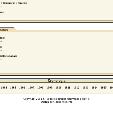
 e Requisitos Técnicos:
l.
isa:
l.
nais:
l.
s:
l.
Relacionadas:
l.
l.
Cronologia
Copyright 2002 © Todos os direitos reservados a UPP ®
Design por Idade Moderna