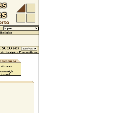
lho
|
Início
T
SCCO
-
-
1665
l de Descrição -
Processo/Dossier
 e Estrutura
 da Descrição
 (extenso)