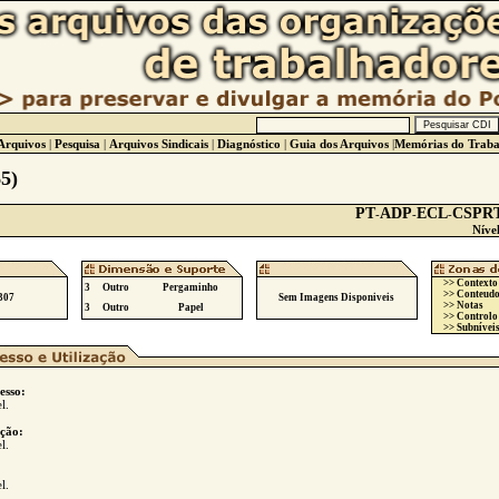
Arquivos
|
Pesquisa
|
Arquivos Sindicais
|
Diagnóstico
|
Guia dos Arquivos
|
Memórias do Traba
5)
PT
ADP
ECL
CSPR
-
-
-
Níve
>> Contexto
3
Outro
Pergaminho
>> Conteudo
307
Sem Imagens Disponiveis
>> Notas
3
Outro
Papel
>> Controlo
>> Subníveis
esso:
l.
ção:
l.
l.