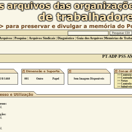
Arquivos
|
Pesquisa
|
Arquivos Sindicais
|
Diagnóstico
|
Guia dos Arquivos
|
Memórias do Traba
PT
ADP
PSS
A
-
-
-
>> Contexto
>> Conteudo
2/8/1460
001
Outro
Papel
Sem Imagens Disponiveis
>> Notas
>> Controlo
>> Subníveis
esso:
l.
ção:
l.
l.