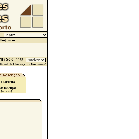
lho
|
Início
MB
SCC
-
-
0055
Nível de Descrição -
Documento
 e Estrutura
 da Descrição
 (extenso)