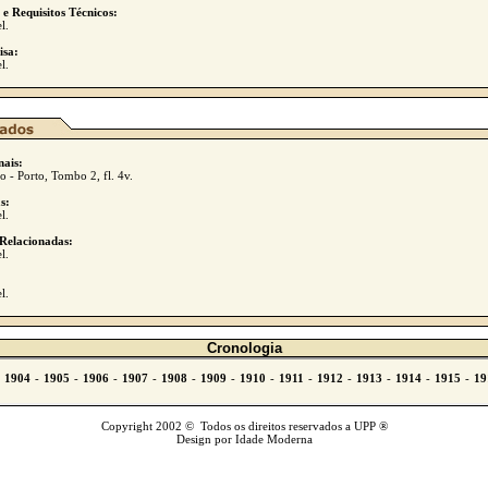
 e Requisitos Técnicos:
l.
isa:
l.
nais:
 - Porto, Tombo 2, fl. 4v.
s:
l.
Relacionadas:
l.
l.
Cronologia
Copyright 2002 © Todos os direitos reservados a UPP ®
Design por Idade Moderna