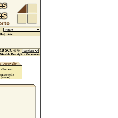
lho
|
Início
MB
SCC
-
-
0070
Nível de Descrição -
Documento
 e Estrutura
 da Descrição
 (extenso)