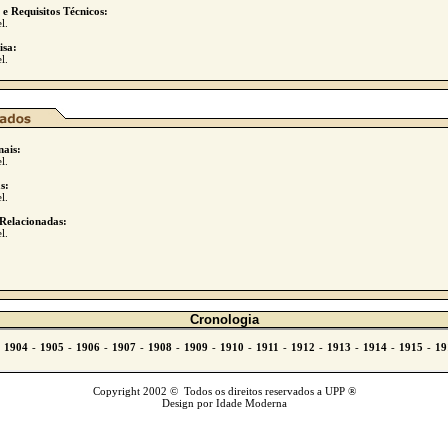
 e Requisitos Técnicos:
l.
isa:
l.
nais:
l.
s:
l.
Relacionadas:
l.
.
Cronologia
Copyright 2002 © Todos os direitos reservados a UPP ®
Design por Idade Moderna