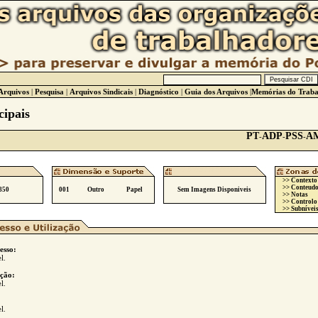
Arquivos
|
Pesquisa
|
Arquivos Sindicais
|
Diagnóstico
|
Guia dos Arquivos
|
Memórias do Traba
ipais
PT
ADP
PSS
A
-
-
-
>> Contexto
>> Conteudo
850
001
Outro
Papel
Sem Imagens Disponiveis
>> Notas
>> Controlo
>> Subníveis
esso:
l.
ção:
l.
l.