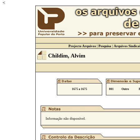
<
Projecto Arquivos
|
Pesquisa
|
Arquivos Sindicai
Childim, Alvim
1675 a 1675
001
Outro
Informação não disponível.