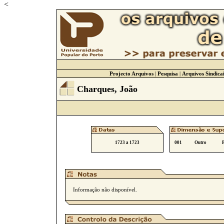
<
Projecto Arquivos
|
Pesquisa
|
Arquivos Sindicai
Charques, João
1723 a 1723
001
Outro
Informação não disponível.