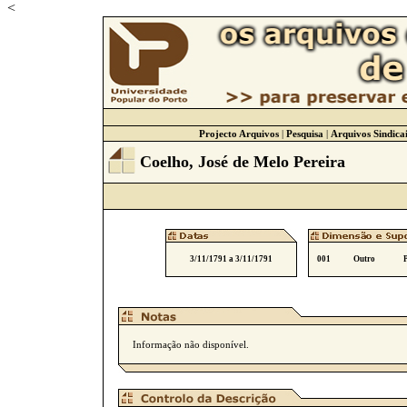
<
Projecto Arquivos
|
Pesquisa
|
Arquivos Sindicai
Coelho, José de Melo Pereira
3/11/1791 a 3/11/1791
001
Outro
Informação não disponível.