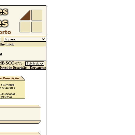
lho
|
Início
a
MB
SCC
-
-
0772
Nível de Descrição -
Documento
 e Estrutura
s de Acesso e
s Associados
 (extenso)