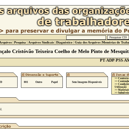
Arquivos
|
Pesquisa
|
Arquivos Sindicais
|
Diagnóstico
|
Guia dos Arquivos
|
Memórias do Traba
nçalo Cristóvão Teixeira Coelho de Melo Pinto de Mesquit
PT
ADP
PSS
A
-
-
-
>> Contexto
>> Conteudo
/D
001
Outro
Papel
Sem Imagens Disponiveis
>> Condiçõe
Utilização
>> Materiai
>> Subníveis
l.