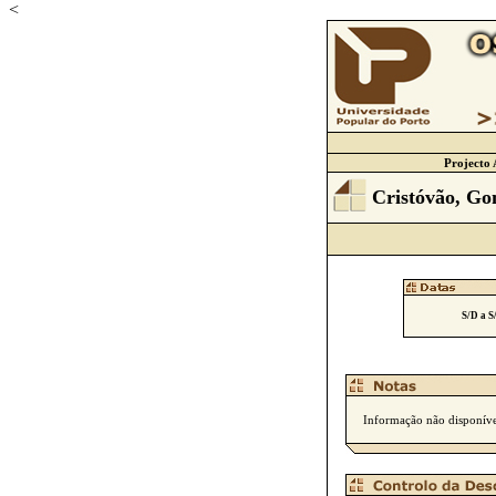
<
Projecto 
Cristóvão, Go
S/D a S
Informação não disponíve