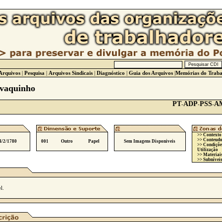
Arquivos
|
Pesquisa
|
Arquivos Sindicais
|
Diagnóstico
|
Guia dos Arquivos
|
Memórias do Traba
avaquinho
PT
ADP
PSS
A
-
-
-
>> Contexto
>> Conteudo
4/2/1780
001
Outro
Papel
Sem Imagens Disponiveis
>> Condiçõe
Utilização
>> Materiai
>> Subníveis
l.