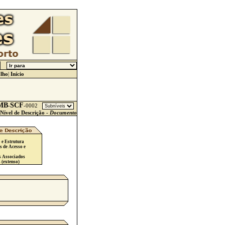
lho
|
Início
MB
SCF
-
-
0002
Nível de Descrição -
Documento
 e Estrutura
s de Acesso e
s Associados
 (extenso)