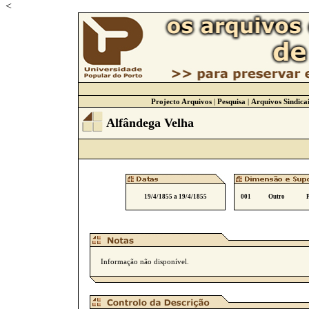
<
Projecto Arquivos
|
Pesquisa
|
Arquivos Sindicai
Alfândega Velha
19/4/1855 a 19/4/1855
001
Outro
Informação não disponível.