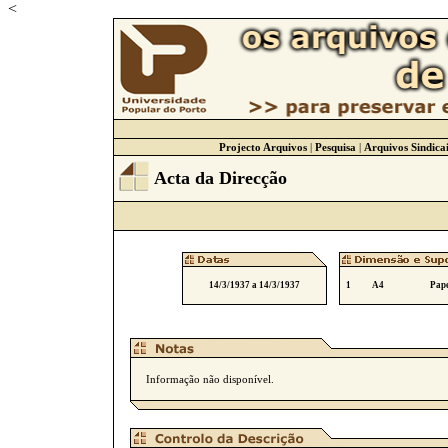
<
Projecto Arquivos
|
Pesquisa
|
Arquivos Sindicai
Acta da Direcção
14/3/1937 a 14/3/1937
1
A4
Pape
Informação não disponível.