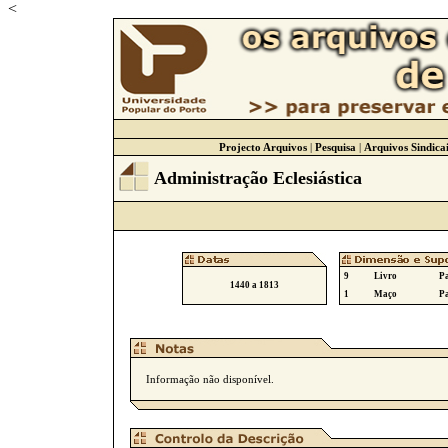
<
Projecto Arquivos
|
Pesquisa
|
Arquivos Sindicai
Administração Eclesiástica
9
Livro
Pa
1440 a 1813
1
Maço
Pa
Informação não disponível.