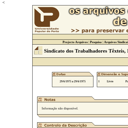
<
Projecto Arquivos
|
Pesquisa
|
Arquivos Sindicai
Sindicato dos Trabalhadores Têxteis, 
29/6/1975 a 29/6/1975
1
Livro
Pa
Informação não disponível.