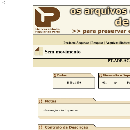
<
Projecto Arquivos
|
Pesquisa
|
Arquivos Sindicai
Sem movimento
PT
ADP
AC
-
-
1850 a 1850
001
A4
Pa
Informação não disponível.