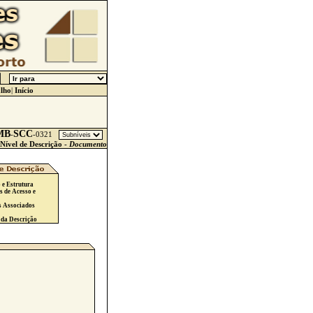
lho
|
Início
MB
SCC
-
-
0321
Nível de Descrição -
Documento
 e Estrutura
s de Acesso e
s Associados
 da Descrição