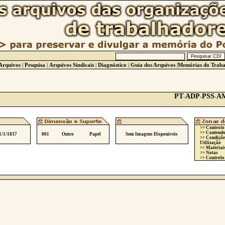
Arquivos
|
Pesquisa
|
Arquivos Sindicais
|
Diagnóstico
|
Guia dos Arquivos
|
Memórias do Traba
PT
ADP
PSS
A
-
-
-
>> Contexto
>> Conteudo
1/1/1837
001
Outro
Papel
Sem Imagens Disponiveis
>> Condiçõe
Utilização
>> Materiai
>> Notas
>> Controlo