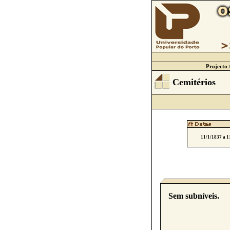
Projecto 
Cemitérios
11/1/1837 a 1
Sem subníveis.