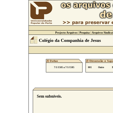
Projecto Arquivos
|
Pesquisa
|
Arquivos Sindicai
Colégio da Companhia de Jesus
7/1/1585 a 7/1/1585
001
Outro
Sem subníveis.