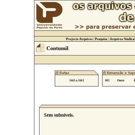
Projecto Arquivos
|
Pesquisa
|
Arquivos Sindicai
Contumil
1663 a 1663
001
Outro
Sem subníveis.