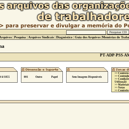
Arquivos
|
Pesquisa
|
Arquivos Sindicais
|
Diagnóstico
|
Guia dos Arquivos
|
Memórias do Traba
ha
PT
ADP
PSS
A
-
-
-
>> Contexto
>> Conteudo
9/4/1855
001
Outro
Papel
Sem Imagens Disponiveis
>> Condiçõe
Utilização
>> Materiai
>> Notas
>> Controlo