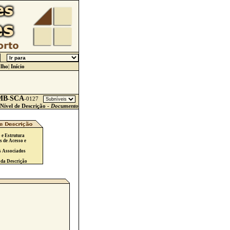
lho
|
Início
MB
SCA
-
-
0127
Nível de Descrição -
Documento
 e Estrutura
s de Acesso e
s Associados
 da Descrição