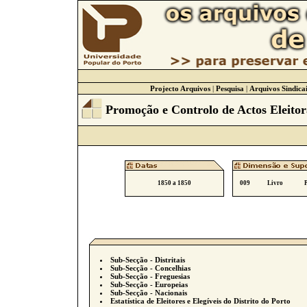
Projecto Arquivos
|
Pesquisa
|
Arquivos Sindicai
Promoção e Controlo de Actos Eleitor
1850 a 1850
009
Livro
Sub-Secção - Distritais
Sub-Secção - Concelhias
Sub-Secção - Freguesias
Sub-Secção - Europeias
Sub-Secção - Nacionais
Estatística de Eleitores e Elegíveis do Distrito do Porto