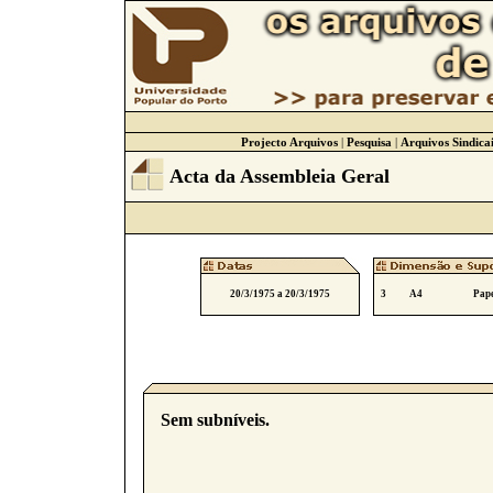
Projecto Arquivos
|
Pesquisa
|
Arquivos Sindicai
Acta da Assembleia Geral
20/3/1975 a 20/3/1975
3
A4
Pape
Sem subníveis.