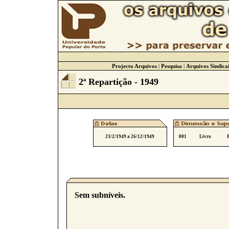
Projecto Arquivos
|
Pesquisa
|
Arquivos Sindicai
2ª Repartição - 1949
23/2/1949 a 26/12/1949
001
Livro
Sem subníveis.