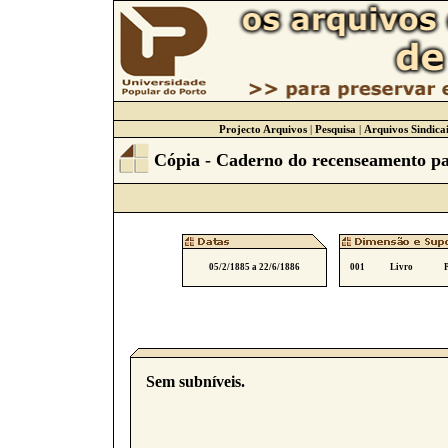
Projecto Arquivos
|
Pesquisa
|
Arquivos Sindicai
Cópia - Caderno do recenseamento pa
05/2/1885 a 22/6/1886
001
Livro
Sem subníveis.