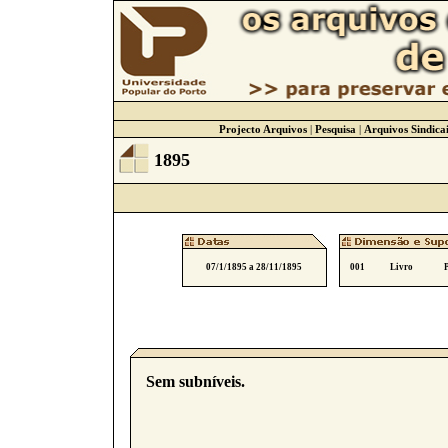
Projecto Arquivos
|
Pesquisa
|
Arquivos Sindicai
1895
07/1/1895 a 28/11/1895
001
Livro
Sem subníveis.