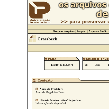
Projecto Arquivos
|
Pesquisa
|
Arquivos Sindicai
Craesbeck
15/6/1674 a 15/6/1674
001
Outro
Nome do Produtor:
Artur de Magalhães Basto
História Adminstrativa/Biográfica:
Informação não disponível.