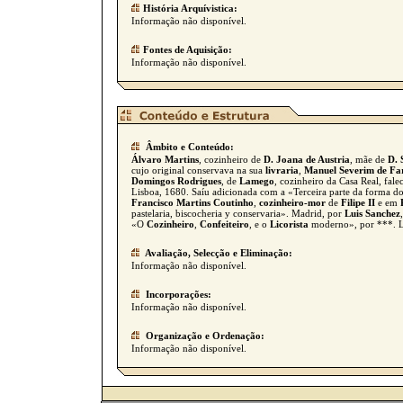
História Arquívistica:
Informação não disponível.
Fontes de Aquisição:
Informação não disponível.
Âmbito e Conteúdo:
Álvaro Martins
, cozinheiro de
D. Joana de Austria
, mãe de
D. 
cujo original conservava na sua
livraria
,
Manuel Severim de Fa
Domingos Rodrigues
, de
Lamego
, cozinheiro da Casa Real, fal
Lisboa, 1680. Saíu adicionada com a «Terceira parte da forma d
Francisco Martins Coutinho
,
cozinheiro-mor
de
Filipe II
e em
pastelaria, biscocheria y conservaria». Madrid, por
Luis Sanchez
«O
Cozinheiro
,
Confeiteiro
, e o
Licorista
moderno», por ***. 
Avaliação, Selecção e Eliminação:
Informação não disponível.
Incorporações:
Informação não disponível.
Organização e Ordenação:
Informação não disponível.